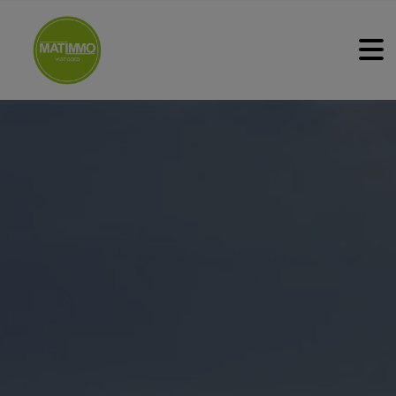
HOME
TE KOOP
TE HUUR
NIEUWBOUW
ONZE WERKWIJZE
DIENSTEN
CONTACT
GRATIS WAARDEBEPALING