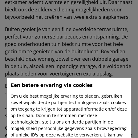
eetkamer ademt warmte en gezelligheid uit. Daarnaast
biedt ook de zolderverdieping mogelijkheden voor
bijvoorbeeld het creëren van twee extra slaapkamers.
Buiten geniet je van een fijne overdekte terrasruimte,
perfect voor zomerse barbecues en ontspanning. De
goed onderhouden tuin biedt ruimte voor het hele
gezin om te genieten van de buitenlucht. Bovendien
beschikt deze woning zowel over een dubbele garage
in de tuin, alsook een inpandige garage, die voldoende
plaats bieden voor voertuigen en extra opslag.
Een betere ervaring via cookies
Belangrijke troeven:
- 12 zonnepanelen
Om u de best mogelijke ervaring te bieden, gebruiken
- zonneboiler 400 liter
zowel wij als derde partijen technologieën zoals cookies
- zolderverdieping mogelijks om te bouwen naar extra
om toegang te krijgen tot apparaatinformatie en/of deze
slaapkamers
op te slaan. Door in te stemmen met deze
technologieën, stelt u ons en derde partijen in de
Gelegen in een rustige buurt, combineert deze woning
mogelijkheid persoonlijke gegevens zoals browsegedrag
of unieke ID's op deze website te verwerken. U kan uw
een uitstekende ligging met een moderne afwerking en